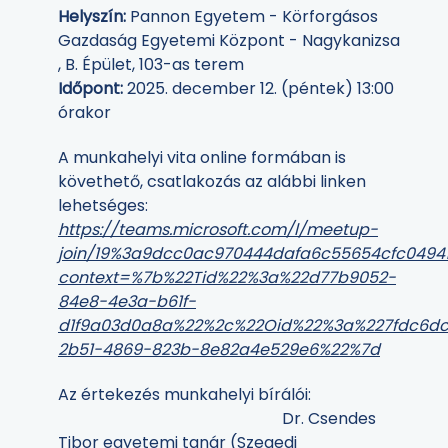
Helyszín:
Pannon Egyetem - Körforgásos
Gazdaság Egyetemi Központ - Nagykanizsa
, B. Épület, 103-as terem
Időpont:
2025. december 12. (péntek) 13:00
órakor
A munkahelyi vita online formában is
követhető, csatlakozás az alábbi linken
lehetséges:
https://teams.microsoft.com/l/meetup-
join/19%3a9dcc0ac970444dafa6c55654cfc04941%
context=%7b%22Tid%22%3a%22d77b9052-
84e8-4e3a-b61f-
d1f9a03d0a8a%22%2c%22Oid%22%3a%227fdc6d
2b51-4869-823b-8e82a4e529e6%22%7d
Az értekezés munkahelyi bírálói:
Dr. Csendes
Tibor egyetemi tanár (Szegedi