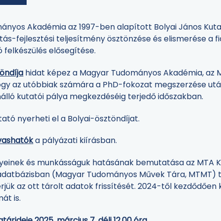
nyos Akadémia az 1997-ben alapított Bolyai János Kutat
ás-fejlesztési teljesítmény ösztönzése és elismerése a f
felkészülés elősegítése.
öndíja
hidat képez a Magyar Tudományos Akadémia, az MTA
 hogy az utóbbiak számára a PhD-fokozat megszerzése ut
álló kutatói pálya megkezdéséig terjedő időszakban.
ató nyerheti el a Bolyai-ösztöndíjat.
lvashatók
a pályázati kiírásban.
einek és munkásságuk hatásának bemutatása az MTA Kö
datbázisban (Magyar Tudományos Művek Tára, MTMT) t
rjük az ott tárolt adatok frissítését. 2024-től kezdődően 
át is.
árideje 2025. március 7. déli 12.00 óra.