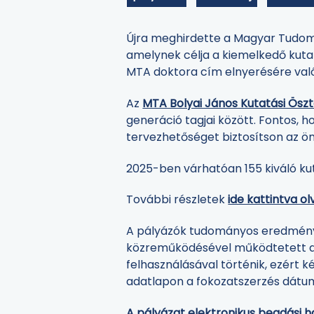
Újra meghirdette a Magyar Tudomá
amelynek célja a kiemelkedő kutat
MTA doktora cím elnyerésére való 
Az
MTA Bolyai János Kutatási Öszt
generáció tagjai között. Fontos,
tervezhetőséget biztosítson az ön
2025-ben várhatóan 155 kiváló kut
További részletek
ide kattintva o
A pályázók tudományos eredmény
közreműködésével működtetett a
felhasználásával történik, ezért ké
adatlapon a fokozatszerzés dátum
A pályázat elektronikus beadási hat