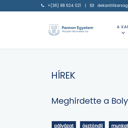
+(36) 88 624 021 |
dekanititkarsa
A KA
HÍREK
Meghirdette a Boly
pályázat
ösztöndíj
munkat