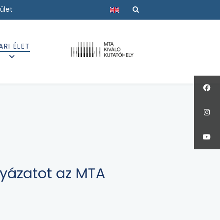
Válasszon nyelvet
ület
ARI ÉLET
lyázatot az MTA