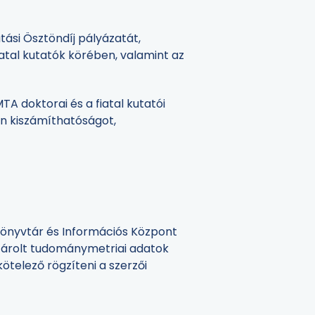
ási Ösztöndíj pályázatát,
iatal kutatók körében, valamint az
 doktorai és a fiatal kutatói
án kiszámíthatóságot,
nyvtár és Információs Központ
árolt tudománymetriai adatok
kötelező rögzíteni a szerzői