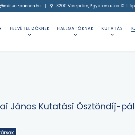
g@mik.uni-pannon.hu |
8200 Veszprém, Egyetem utca 10. I. ép
R
FELVÉTELIZŐKNEK
HALLGATÓKNAK
KUTATÁS
K
ai János Kutatási Ösztöndíj-pá
ársak