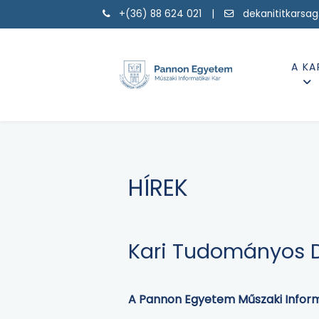
+(36) 88 624 021 |
dekanititkarsa
A KA
HÍREK
Kari Tudományos D
A Pannon Egyetem Műszaki Informa