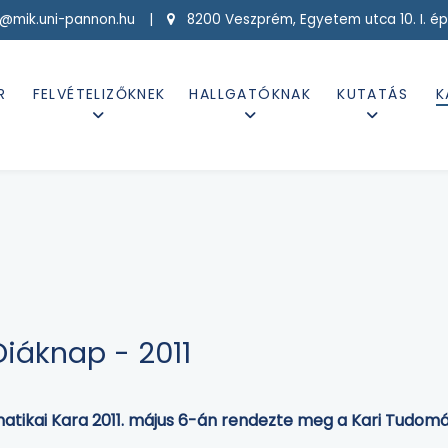
g@mik.uni-pannon.hu |
8200 Veszprém, Egyetem utca 10. I. ép
R
FELVÉTELIZŐKNEK
HALLGATÓKNAK
KUTATÁS
K
iáknap - 2011
tikai Kara 2011. május 6-án rendezte meg a Kari Tudom