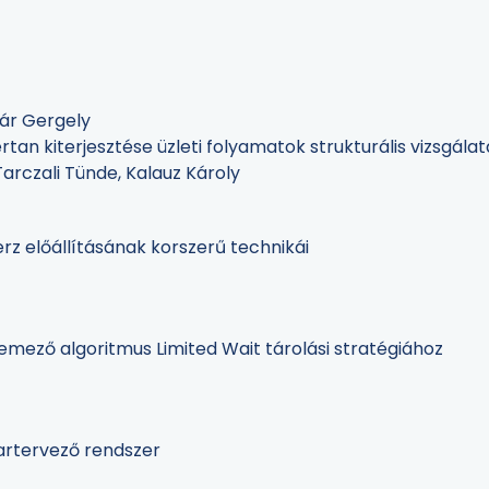
hár Gergely
an kiterjesztése üzleti folyamatok strukturális vizsgála
Tarczali Tünde, Kalauz Károly
erz előállításának korszerű technikái
temező algoritmus Limited Wait tárolási stratégiához
artervező rendszer