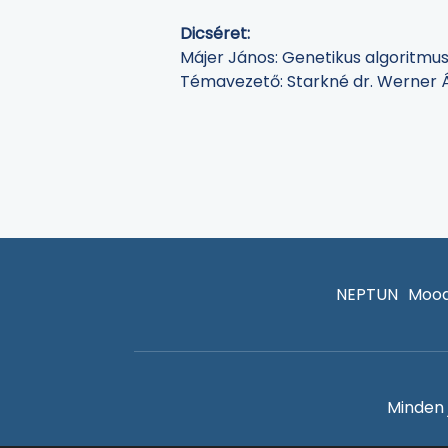
Dicséret:
Májer János: Genetikus algoritm
Témavezető: Starkné dr. Werner 
NEPTUN
Mood
Minden 