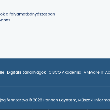
usok a folyamatbányászatban
Ágnes
le
Digitális tananyagok
CISCO Akadémia
VMware IT A
jog fenntartva © 2026 Pannon Egyetem, Műszaki Informat