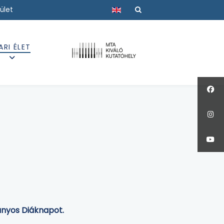
Válasszon nyelvet
ület
ARI ÉLET
ányos Diáknapot.