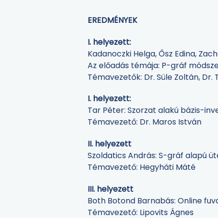
EREDMÉNYEK
I. helyezett:
Kadanoczki Helga, Ősz Edina, Zac
Az előadás témája: P-gráf módszert
Témavezetők: Dr. Süle Zoltán, Dr. 
I. helyezett:
Tar Péter: Szorzat alakú bázis-inv
Témavezető: Dr. Maros István
II. helyezett
Szoldatics András: S-gráf alapú ü
Témavezető: Hegyháti Máté
III. helyezett
Both Botond Barnabás: Online fuv
Témavezető: Lipovits Ágnes