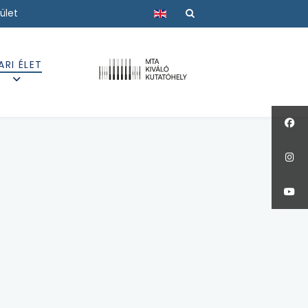
Válasszon nyelvet
ület
ARI ÉLET