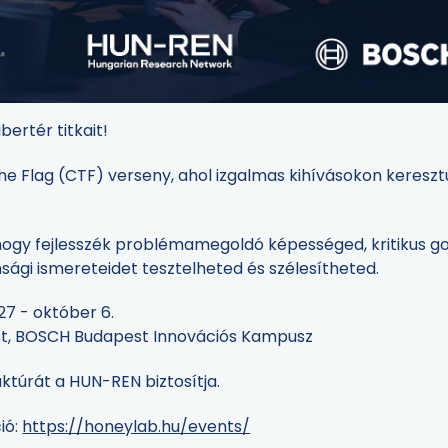
bertér titkait!
 Flag (CTF) verseny, ahol izgalmas kihívásokon keresztül
 hogy fejlesszék problémamegoldó képességed, kritikus g
sági ismereteidet tesztelheted és szélesítheted.
7 - október 6.
est, BOSCH Budapest Innovációs Kampusz
uktúrát a HUN-REN biztosítja.
ió:
https://honeylab.hu/events/