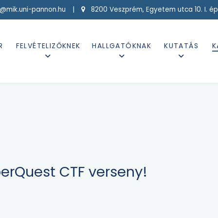
g@mik.uni-pannon.hu |
8200 Veszprém, Egyetem utca 10. I. ép
R
FELVÉTELIZŐKNEK
HALLGATÓKNAK
KUTATÁS
K
berQuest CTF verseny!