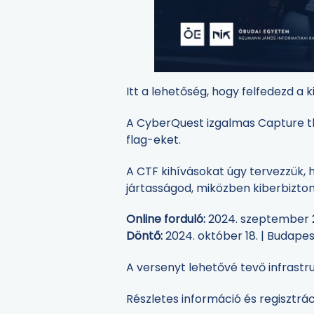
Itt a lehetőség, hogy felfedezd a ki
A CyberQuest izgalmas Capture the
flag-eket.
A CTF kihívásokat úgy tervezzük,
jártasságod, miközben kiberbizton
Online forduló:
2024. szeptember 2
Döntő:
2024. október 18. | Budap
A versenyt lehetővé tevő infrastr
Részletes információ és regisztrác