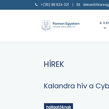
+(36) 88 624 021 |
dekanititkarsa
A KA
HÍREK
Kalandra hív a Cy
hallgatóknak