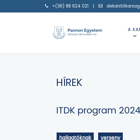
+(36) 88 624 021 |
dekanititkarsa
A KA
HÍREK
ITDK program 2024
hallgatóknak
verseny