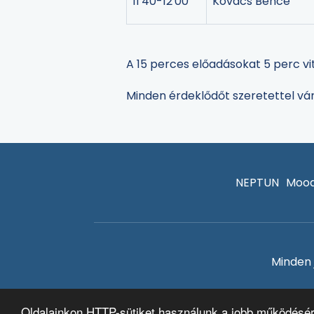
11'40-12'00
Kovács Bence
A 15 perces előadásokat 5 perc vit
Minden érdeklődőt szeretettel vá
NEPTUN
Mood
Minden 
Oldalainkon HTTP-sütiket használunk a jobb működésé