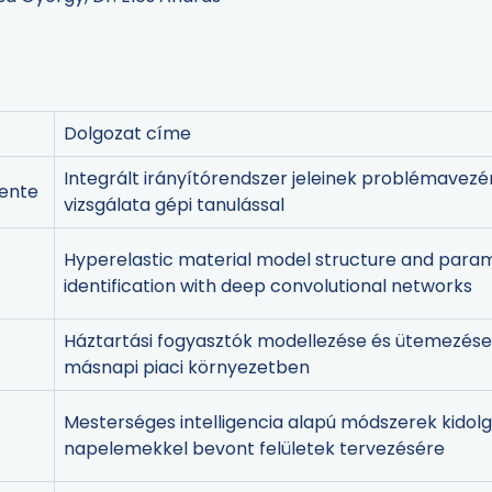
Dolgozat címe
Integrált irányítórendszer jeleinek problémavezé
ente
vizsgálata gépi tanulással
Hyperelastic material model structure and para
identification with deep convolutional networks
Háztartási fogyasztók modellezése és ütemezés
másnapi piaci környezetben
Mesterséges intelligencia alapú módszerek kidol
napelemekkel bevont felületek tervezésére