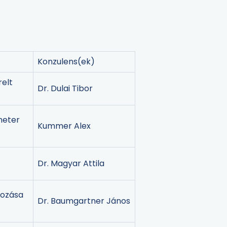
Konzulens(ek)
relt
Dr. Dulai Tibor
meter
Kummer Alex
e
Dr. Magyar Attila
gozása
Dr. Baumgartner János