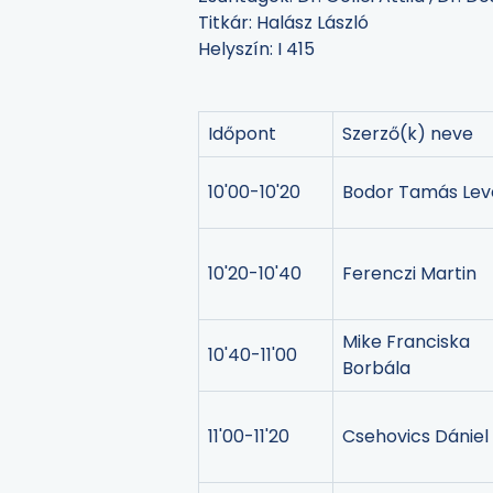
Titkár: Halász László
Helyszín: I 415
Időpont
Szerző(k) neve
10'00-10'20
Bodor Tamás Lev
10'20-10'40
Ferenczi Martin
Mike Franciska
10'40-11'00
Borbála
11'00-11'20
Csehovics Dániel