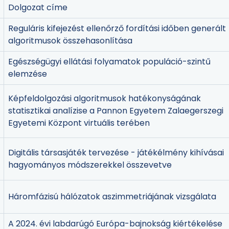
Dolgozat címe
Reguláris kifejezést ellenőrző fordítási időben generált
algoritmusok összehasonlítása
Egészségügyi ellátási folyamatok populáció-szintű
elemzése
Képfeldolgozási algoritmusok hatékonyságának
statisztikai analízise a Pannon Egyetem Zalaegerszegi
Egyetemi Központ virtuális terében
Digitális társasjáték tervezése - játékélmény kihívásai
hagyományos módszerekkel összevetve
Háromfázisú hálózatok aszimmetriájának vizsgálata
A 2024. évi labdarúgó Európa-bajnokság kiértékelése