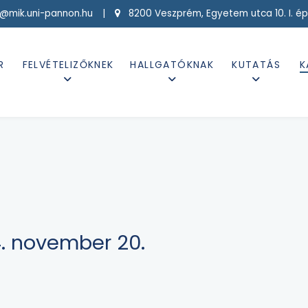
g@mik.uni-pannon.hu |
8200 Veszprém, Egyetem utca 10. I. ép
R
FELVÉTELIZŐKNEK
HALLGATÓKNAK
KUTATÁS
K
. november 20.