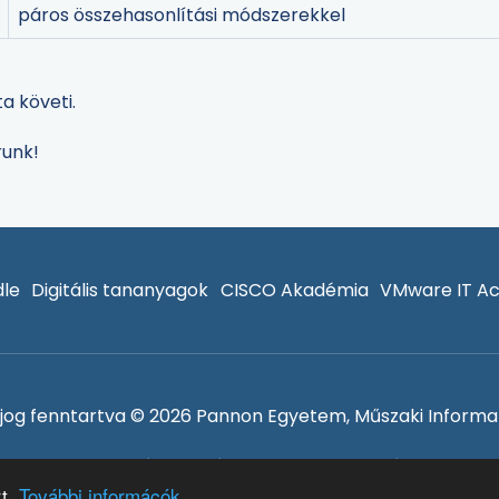
páros összehasonlítási módszerekkel
a követi.
runk!
le
Digitális tananyagok
CISCO Akadémia
VMware IT A
jog fenntartva © 2026 Pannon Egyetem, Műszaki Informat
Adatvédelem és sütik
Bejelentkezés
rt.
További informácók