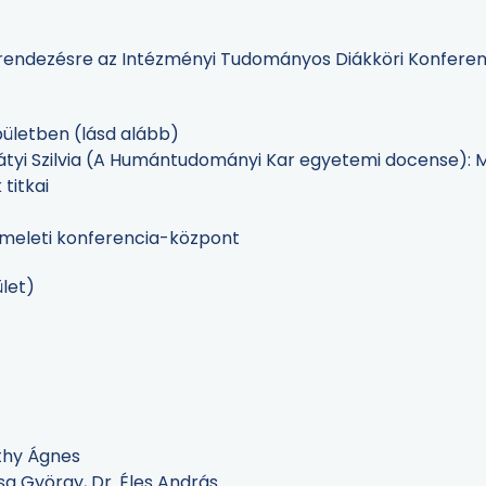
ndezésre az Intézményi Tudományos Diákköri Konferenci
 épületben (lásd alább)
 Bátyi Szilvia (A Humántudományi Kar egyetemi docense): 
titkai
. emeleti konferencia-központ
ület)
athy Ágnes
Dósa György, Dr. Éles András