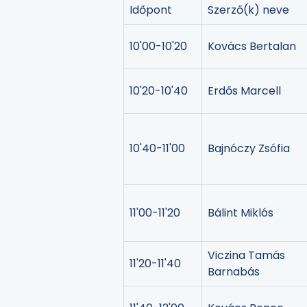
Időpont
Szerző(k) neve
10'00-10'20
Kovács Bertalan
10'20-10'40
Erdős Marcell
10'40-11'00
Bajnóczy Zsófia
11'00-11'20
Bálint Miklós
Viczina Tamás
11'20-11'40
Barnabás