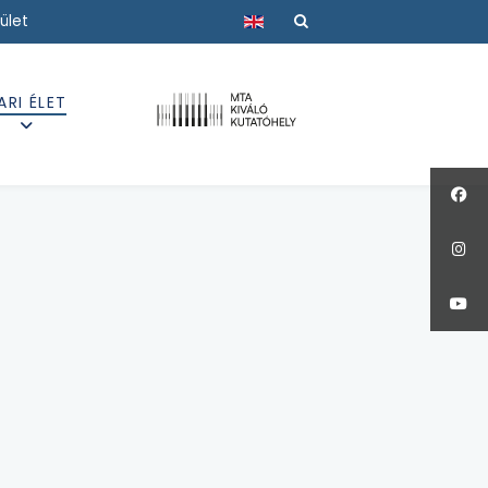
Válasszon nyelvet
ület
ARI ÉLET