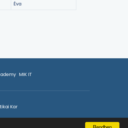
Éva
cademy
MIK IT
ikai Kar
Rendben