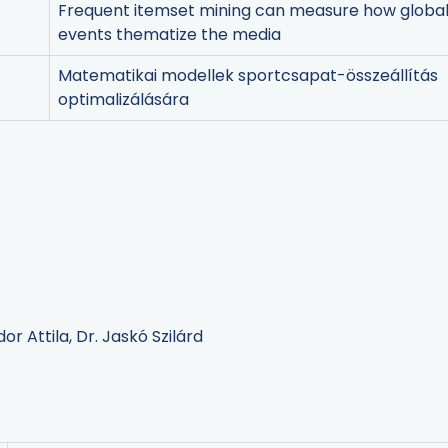
Frequent itemset mining can measure how globa
events thematize the media
Matematikai modellek sportcsapat-összeállítás
optimalizálására
dor Attila, Dr. Jaskó Szilárd