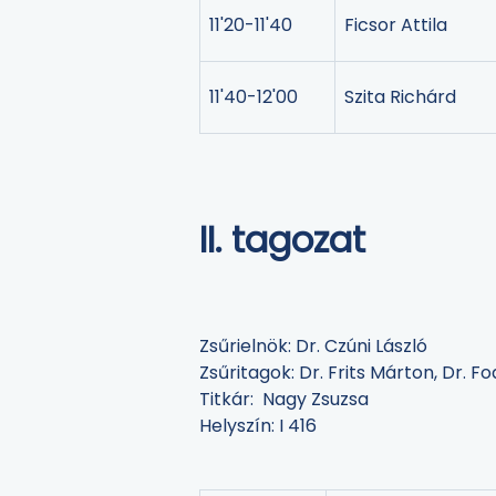
11'20-11'40
Ficsor Attila
11'40-12'00
Szita Richárd
II. tagozat
Zsűrielnök: Dr. Czúni László
Zsűritagok: Dr. Frits Márton, Dr. Fo
Titkár: Nagy Zsuzsa
Helyszín: I 416