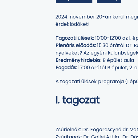
2024. november 20-án kerül megre
érdeklődőket!
Tagozati ülések
: 10'00-12'00 az I.
Plenáris előadás:
15:30 órától Dr.
nyelveket? Az egyéni különbségek 
Eredményhirdetés:
B épület aula
Fogadás:
17:00 órától B épület, 2
A tagozati ülések programja (I ép
I. tagozat
Zsűrielnök: Dr. Fogarassyné dr. V
Zsűritagok: Dr. Göllei Attila , Dr. 