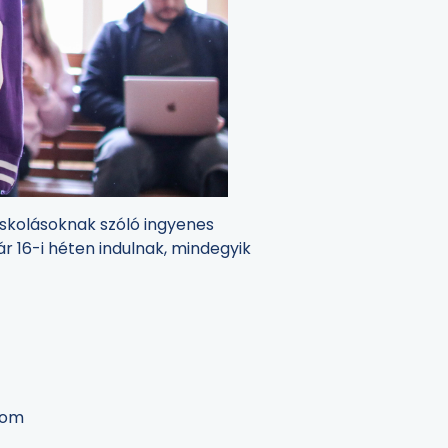
iskolásoknak szóló ingyenes
ár 16-i héten indulnak, mindegyik
alom