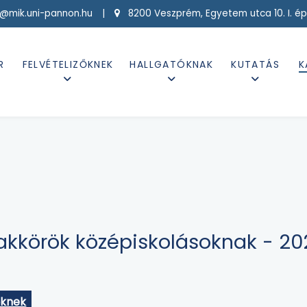
g@mik.uni-pannon.hu |
8200 Veszprém, Egyetem utca 10. I. ép
R
FELVÉTELIZŐKNEK
HALLGATÓKNAK
KUTATÁS
K
akkörök középiskolásoknak - 20
őknek