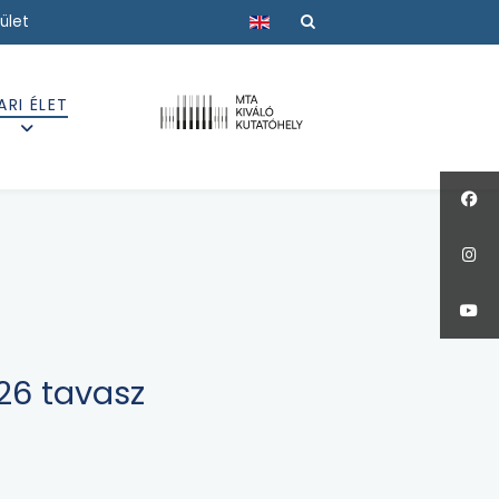
Válasszon nyelvet
ület
ARI ÉLET
26 tavasz