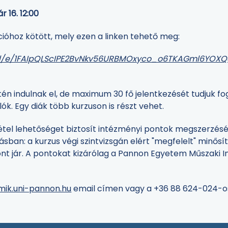
r 16. 12:00
cióhoz kötött, mely ezen a linken tehető meg:
s/d/e/1FAIpQLScIPE2BvNkv56URBMOxyco_o6TKAGml6YOX
tén indulnak el, de maximum 30 fő jelentkezését tudjuk f
ók. Egy diák több kurzuson is részt vehet.
étel lehetőséget biztosít intézményi pontok megszerzés
árásban: a kurzus végi szintvizsgán elért "megfelelt" minősí
nt jár. A pontokat kizárólag a Pannon Egyetem Műszaki I
ik.uni-pannon.hu
email címen vagy a +36 88 624-024-o