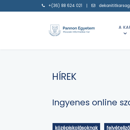
+(36) 88 624 021 |
dekanititkarsa
A KA
HÍREK
Ingyenes online sz
középiskolásoknak
felvételiz