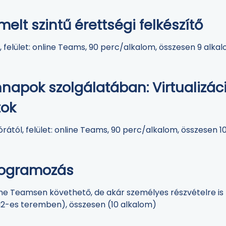
emelt szintű érettségi felkészítő
 felület: online Teams, 90 perc/alkalom, összesen 9 alka
napok szolgálatában: Virtualizáci
tok
ától, felület: online Teams, 90 perc/alkalom, összesen 1
rogramozás
ine Teamsen követhető, de akár személyes részvételre i
t I2-es teremben), összesen (10 alkalom)