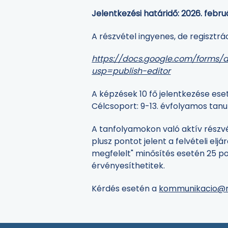
Jelentkezési határidő: 2026. februá
A részvétel ingyenes, de regisztrá
https://docs.google.com/form
usp=publish-editor
A képzések 10 fő jelentkezése ese
Célcsoport: 9-13. évfolyamos tanul
A tanfolyamokon való aktív részv
plusz pontot jelent a felvételi elj
megfelelt" minősítés esetén 25 po
érvényesíthetitek.
Kérdés esetén a
kommunikacio@m