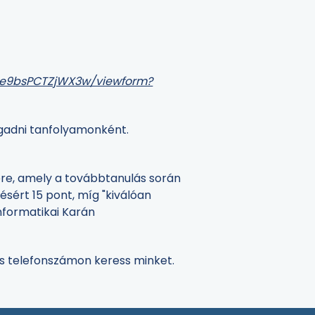
Qe9bsPCTZjWX3w/viewform?
ogadni tanfolyamonként.
ére, amely a továbbtanulás során
tésért 15 pont, míg "kiválóan
nformatikai Karán
s telefonszámon keress minket.