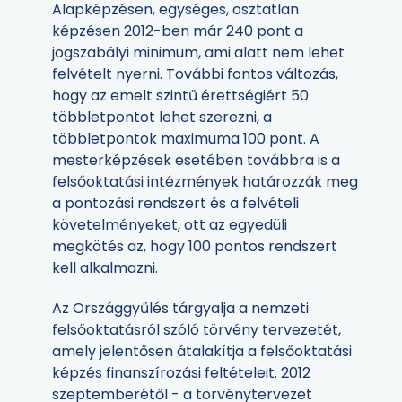
Alapképzésen, egységes, osztatlan
képzésen 2012-ben már 240 pont a
jogszabályi minimum, ami alatt nem lehet
felvételt nyerni. További fontos változás,
hogy az emelt szintű érettségiért 50
többletpontot lehet szerezni, a
többletpontok maximuma 100 pont. A
mesterképzések esetében továbbra is a
felsőoktatási intézmények határozzák meg
a pontozási rendszert és a felvételi
követelményeket, ott az egyedüli
megkötés az, hogy 100 pontos rendszert
kell alkalmazni.
Az Országgyűlés tárgyalja a nemzeti
felsőoktatásról szóló törvény tervezetét,
amely jelentősen átalakítja a felsőoktatási
képzés finanszírozási feltételeit. 2012
szeptemberétől - a törvénytervezet