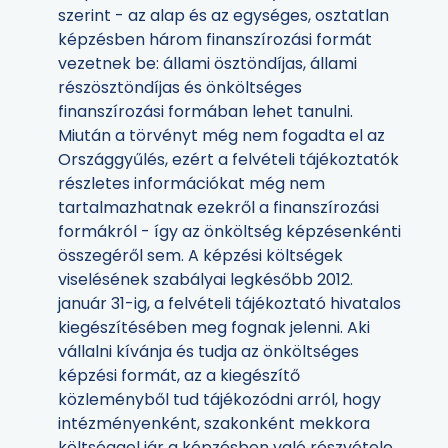
szerint - az alap és az egységes, osztatlan
képzésben három finanszírozási formát
vezetnek be: állami ösztöndíjas, állami
részösztöndíjas és önköltséges
finanszírozási formában lehet tanulni.
Miután a törvényt még nem fogadta el az
Országgyűlés, ezért a felvételi tájékoztatók
részletes információkat még nem
tartalmazhatnak ezekről a finanszírozási
formákról - így az önköltség képzésenkénti
összegéről sem. A képzési költségek
viselésének szabályai legkésőbb 2012.
január 31-ig, a felvételi tájékoztató hivatalos
kiegészítésében meg fognak jelenni. Aki
vállalni kívánja és tudja az önköltséges
képzési formát, az a kiegészítő
közleményből tud tájékozódni arról, hogy
intézményenként, szakonként mekkora
költséggel jár a képzésben való részvétele.