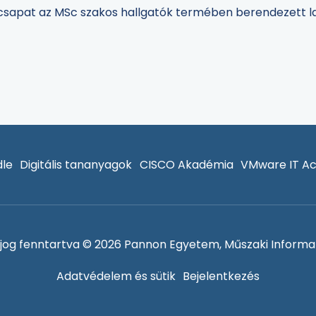
kiscsapat az MSc szakos hallgatók termében berendezett l
le
Digitális tananyagok
CISCO Akadémia
VMware IT A
jog fenntartva © 2026 Pannon Egyetem, Műszaki Informat
Adatvédelem és sütik
Bejelentkezés