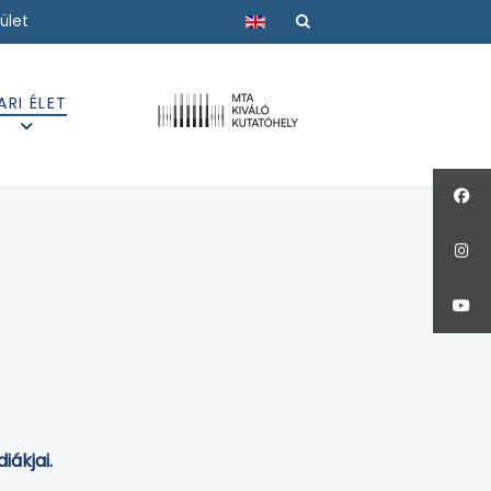
Válasszon nyelvet
ület
ARI ÉLET
iákjai.