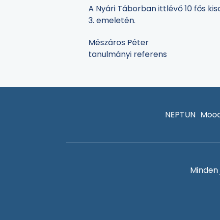
A Nyári Táborban ittlévő 10 fős 
3. emeletén.
Mészáros Péter
tanulmányi referens
NEPTUN
Mood
Minden 