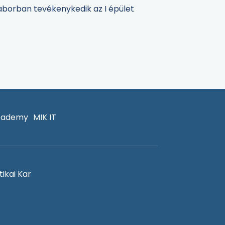
aborban tevékenykedik az I épület
cademy
MIK IT
ikai Kar