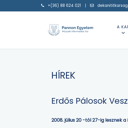
+(36) 88 624 021 |
dekanititkarsa
A KA
HÍREK
Erdős Pálosok Ve
2008. július 20 -tól 27-ig lesznek