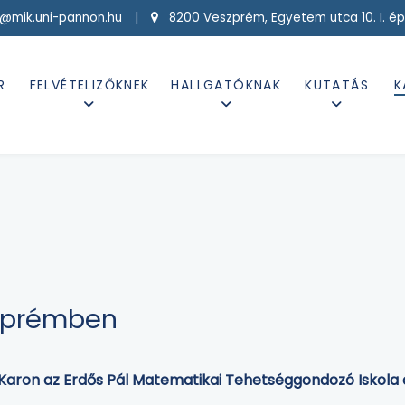
g@mik.uni-pannon.hu |
8200 Veszprém, Egyetem utca 10. I. ép
R
FELVÉTELIZŐKNEK
HALLGATÓKNAK
KUTATÁS
K
szprémben
 a Karon az Erdős Pál Matematikai Tehetséggondozó Iskola d