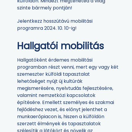
külföldön. Mindezt megteheted a világ
szinte bármely pontján!
Jelentkezz hosszútávú mobilitási
programra 2024. 10. 10-ig!
Hallgatói mobilitás
Hallgatóként érdemes mobilitási
programban részt venni, mert egy vagy két
szemeszter külföldi tapasztalat
lehetőséget nyújt új kultúrák
megismerésére, nyelvtudás fejlesztésére,
valamint nemzetközi kapcsolatok
építésére. Emellett személyes és szakmai
fejlődéshez vezet, és előnyt jelenthet a
munkaerőpiacon is, hiszen a külföldön
szerzett élmények és tapasztalatok
szélesítik a látókört és növelik az