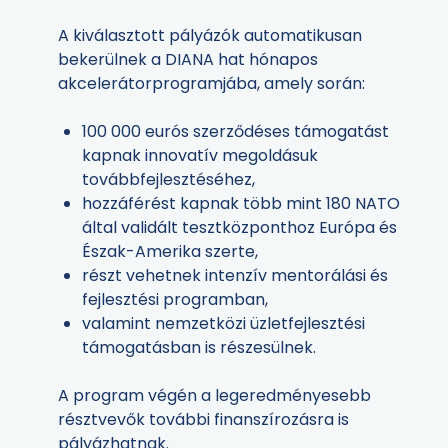
A kiválasztott pályázók automatikusan
bekerülnek a DIANA hat hónapos
akcelerátorprogramjába, amely során:
100 000 eurós szerződéses támogatást
kapnak innovatív megoldásuk
továbbfejlesztéséhez,
hozzáférést kapnak több mint 180 NATO
által validált tesztközponthoz Európa és
Észak-Amerika szerte,
részt vehetnek intenzív mentorálási és
fejlesztési programban,
valamint nemzetközi üzletfejlesztési
támogatásban is részesülnek.
A program végén a legeredményesebb
résztvevők további finanszírozásra is
pályázhatnak.