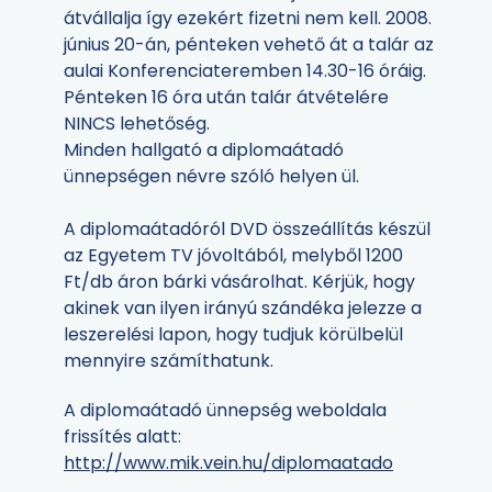
átvállalja így ezekért fizetni nem kell. 2008.
június 20-án, pénteken vehető át a talár az
aulai Konferenciateremben 14.30-16 óráig.
Pénteken 16 óra után talár átvételére
NINCS lehetőség.
Minden hallgató a diplomaátadó
ünnepségen névre szóló helyen ül.
A diplomaátadóról DVD összeállítás készül
az Egyetem TV jóvoltából, melyből 1200
Ft/db áron bárki vásárolhat. Kérjük, hogy
akinek van ilyen irányú szándéka jelezze a
leszerelési lapon, hogy tudjuk körülbelül
mennyire számíthatunk.
A diplomaátadó ünnepség weboldala
frissítés alatt:
http://www.mik.vein.hu/diplomaatado