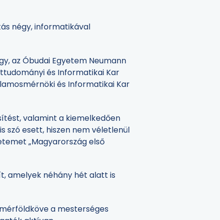
tás négy, informatikával
yörgy, az Óbudai Egyetem Neumann
ttudományi és Informatikai Kar
lamosmérnöki és Informatikai Kar
sítést, valamint a kiemelkedően
s szó esett, hiszen nem véletlenül
yetemet „Magyarország első
ít, amelyek néhány hét alatt is
t mérföldköve a mesterséges