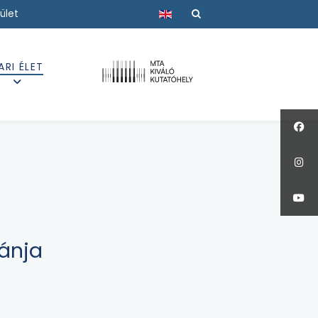
Válasszon nyelvet
ület
ARI ÉLET
kánja