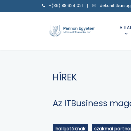
+(36) 88 624 021 |
dekanititkarsa
A KA
HÍREK
Az ITBusiness maga
hallgatóknak
szakmai partne