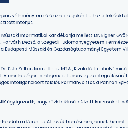
-piac véleményformáló üzleti lapjaként a hazai felsőokta
zített interjút.
m Műszaki Informatikai Kar dékánja mellett Dr. Eigner G
Dr. Horváth Dezső, a Szegedi Tudományegyetem Természe
, a Budapesti Műszaki és Gazdaságtudományi Egyetem Vil
Dr. Süle Zoltán kiemelte az MTA „Kiváló Kutatóhely” minő
. A mesterséges intelligencia tananyagba integrálásáról i
éges intelligenciáért felelős kormánybiztos a Pannon Eg
 úgy igazodik, hogy rövid ciklusú, célzott kurzusokat ind
.
 feladata a Karon az AI további erősítése, ennek kiemel