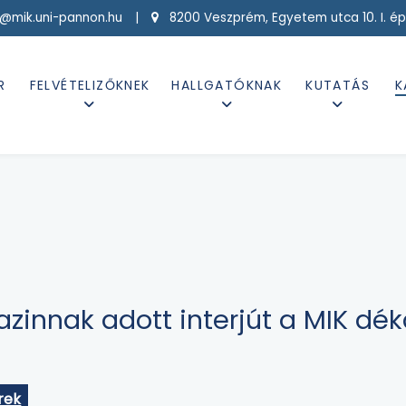
g@mik.uni-pannon.hu |
8200 Veszprém, Egyetem utca 10. I. ép
R
FELVÉTELIZŐKNEK
HALLGATÓKNAK
KUTATÁS
K
zinnak adott interjút a MIK dé
rek