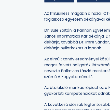
Az ITBusiness magazin a hazai ICT
foglalkozó egyetem dékánjával kés
Dr. Süle Zoltán, a Pannon Egyete
János Informatikai Kar dékánja, 
dékánja, továbbá Dr. Imre Sándor
dékánja nyilatkozott a lapnak.
Az elmúlt tanév eredményei közül 
magas felvett hallgatók létszámát
nevezte Palkovics László mesters
számú Al-egyetemének”.
Az átalakuló munkaerőpiachoz a MIK
gyakorlati kompetenciákat adnak
A következő időszak legfontosabb