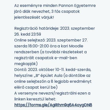
Az eseményre minden Pannon Egyetemre
járó diák nevezhet, 3 fős csapatok
jelentkezését várjuk!
Regisztráció határideje: 2023. szeptember
26. kedd 23:59
Online selejtező: 2023. szeptember 27.
szerda 18:00-21:00 óra a kari Moodle
rendszerben (a további részleteket a
regisztrált csapatok e-mail-ben
megkapják)
Döntő: 2023. október 10-11. kedd-szerda,
helyszíne: „B” épület Aula (a döntőbe az
online selejtezőn a 8 legjobb eredményt
elérő csapat kerül be)
A versenyre nevezni/regisztrálni ezen a
linken keresztül lehet:
https://forms.gle/AgiRhm9q6A4oygDN8