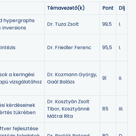
Témavezető(k)
Pont
Díj
xed hypergraphs
Dr. Tuza Zsolt
99,5
I.
 inversions
intézis
Dr. Friedler Ferenc
95,5
I.
sok a keringési
Dr. Kozmann György,
91
II.
apú vizsgálatához
Gaál Balázs
Dr. Kosztyán Zsolt
si kérdéseinek
Tibor, Kosztyánné
85
III.
gértés tükrében
Mátrai Rita
tver fejlesztése
intézis feladatok
Dr. Bertók Botond
80
D