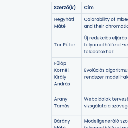
Szerző(k)
Cím
Hegyháti
Colorability of mi
Máté
and their chromatic
Új redukciós eljárás
Tar Péter
folyamathálózat-sz
feladatokhoz
Fülöp
Kornél,
Evolúciós algoritmu
Király
rendszer modell-al
András
Arany
Weboldalak tervezé
Tamás
vizsgálata a szöve
Bárány
Modellgeneráló szof
Máté
folyamathálózat-sz