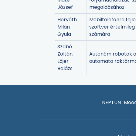
József
megoldásához
Horváth
Mobiltelefonra fejl
Milán
szoftver értelmileg
Gyula
számára
Szabó
Zoltán,
Autonóm robotok 
Lájer
automata raktárm
Balázs
NEPTUN
Mood