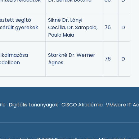
esztett segítő
Sikné Dr. Lányi
 sérült gyerekek
Cecília, Dr. Sampaio,
76
D
Paulo Maia
alkalmazása
Starkné Dr. Werner
76
D
odellben
Ágnes
le
Digitális tananyagok
CISCO Akadémia
VMware IT A