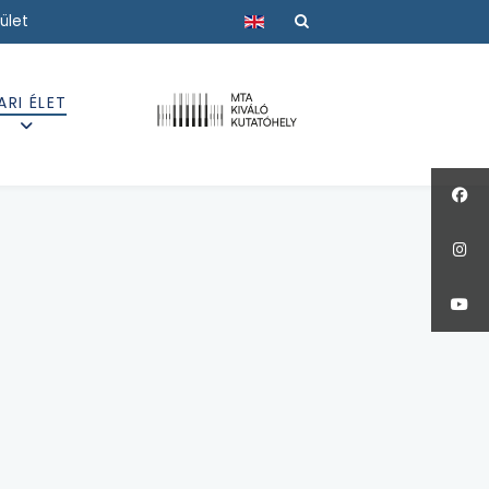
Válasszon nyelvet
ület
ARI ÉLET