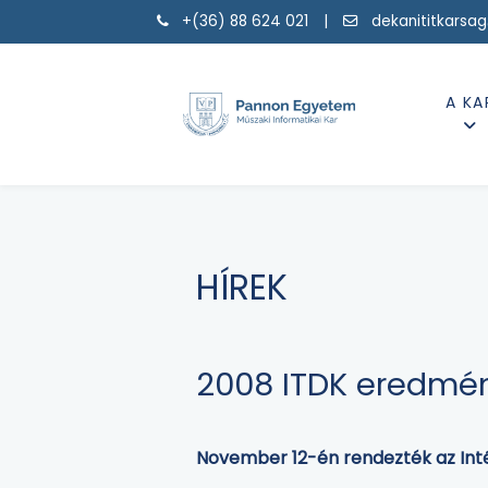
+(36) 88 624 021 |
dekanititkarsa
A KA
HÍREK
2008 ITDK eredmé
November 12-én rendezték az Inté