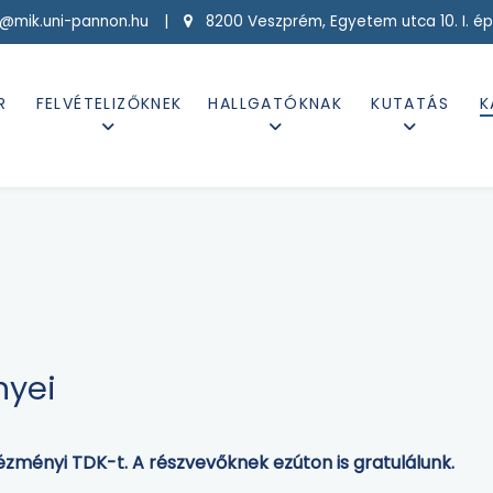
g@mik.uni-pannon.hu |
8200 Veszprém, Egyetem utca 10. I. ép
R
FELVÉTELIZŐKNEK
HALLGATÓKNAK
KUTATÁS
K
nyei
zményi TDK-t. A részvevőknek ezúton is gratulálunk.