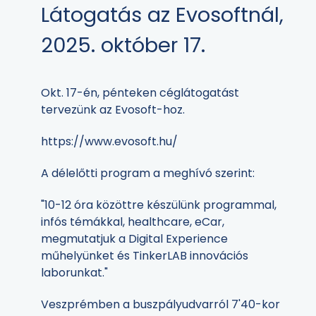
Látogatás az Evosoftnál,
2025. október 17.
Okt. 17-én, pénteken céglátogatást
tervezünk az Evosoft-hoz.
https://www.evosoft.hu/
A délelőtti program a meghívó szerint:
"10-12 óra közöttre készülünk programmal,
infós témákkal, healthcare, eCar,
megmutatjuk a Digital Experience
műhelyünket és TinkerLAB innovációs
laborunkat."
Veszprémben a buszpályudvarról 7'40-kor