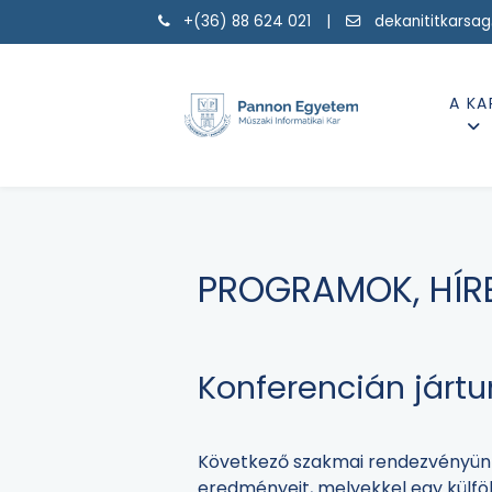
+(36) 88 624 021 |
dekanititkarsa
A KA
PROGRAMOK, HÍR
Konferencián jártun
Következő szakmai rendezvényünkö
eredményeit, melyekkel egy külfö