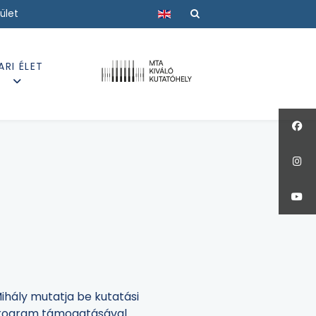
Válasszon nyelvet
ület
ARI ÉLET
hály mutatja be kutatási
 program támogatásával.