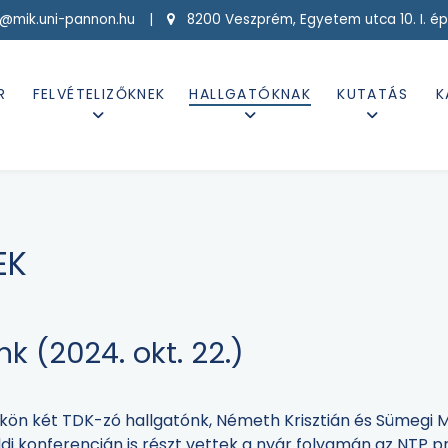
g@mik.uni-pannon.hu |
8200 Veszprém, Egyetem utca 10. I. ép
R
FELVÉTELIZŐKNEK
HALLGATÓKNAK
KUTATÁS
K
EK
k (2024. okt. 22.)
n két TDK-zó hallgatónk, Németh Krisztián és Sümegi Mi
ldi konferencián is részt vettek a nyár folyamán az NTP