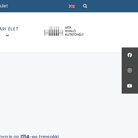
Válasszon nyelvet
ület
ARI ÉLET
bra is az
I214
-es tanszéki