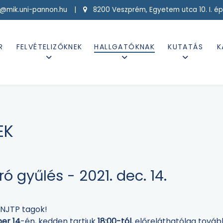
g@mik.uni-pannon.hu |
8200 Veszprém, Egyetem utca 10. I. ép
R
FELVÉTELIZŐKNEK
HALLGATÓKNAK
KUTATÁS
K
EK
ó gyűlés - 2021. dec. 14.
 NJTP tagok!
er 14
-én, kedden tartjuk
18:00-tól
, előreláthatólag továb