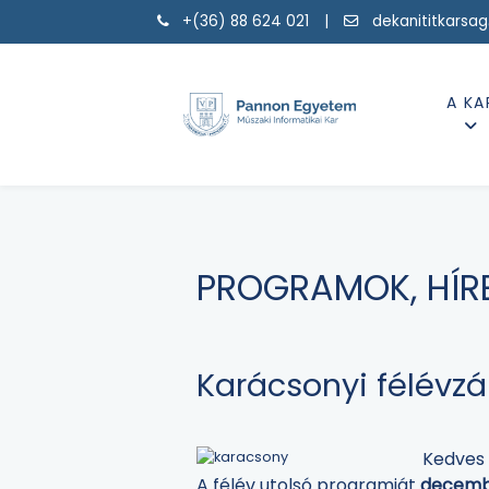
+(36) 88 624 021 |
dekanititkarsa
A KA
PROGRAMOK, HÍR
Karácsonyi félévzár
Kedves
A félév utolsó programját
decemb