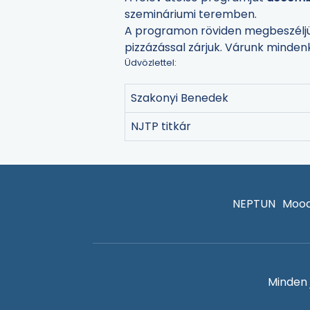
szemináriumi teremben.
A programon röviden megbeszéljük 
pizzázással zárjuk. Várunk mindenk
Üdvözlettel:
Szakonyi Benedek
NJTP titkár
NEPTUN
Mood
Minden 