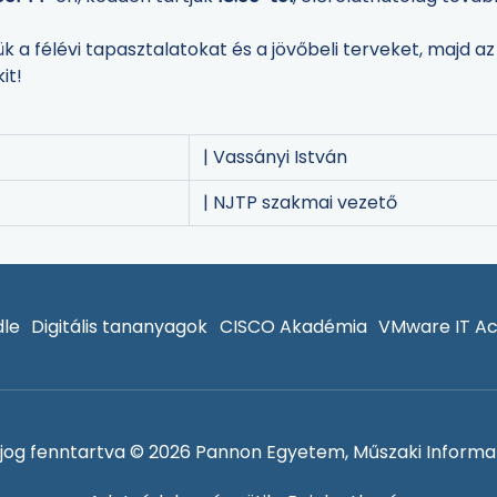
a félévi tapasztalatokat és a jövőbeli terveket, majd az
it!
| Vassányi István
| NJTP szakmai vezető
le
Digitális tananyagok
CISCO Akadémia
VMware IT A
jog fenntartva © 2026 Pannon Egyetem, Műszaki Informat