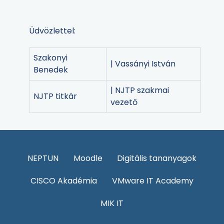
Üdvözlettel:
Szakonyi
| Vassányi István
Benedek
| NJTP szakmai
NJTP titkár
vezető
NEPTUN
Moodle
Digitális tananyagok
CISCO Akadémia
VMware IT Academy
MIK IT