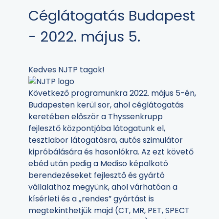
Céglátogatás Budapest
- 2022. május 5.
Kedves NJTP tagok!
Következő programunkra 2022. május 5-én,
Budapesten kerül sor, ahol céglátogatás
keretében először a
Thyssenkrupp
fejlesztő központjába látogatunk el,
tesztlabor látogatásra, autós szimulátor
kipróbálására és hasonlókra
. Az ezt követő
ebéd után pedig a Mediso képalkotó
berendezéseket fejlesztő és gyártó
vállalathoz megyünk, ahol várhatóan a
kísérleti és a „rendes” gyártást is
megtekinthetjük majd (CT, MR, PET, SPECT