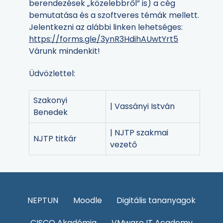
berendezések „közelebbről” is) a cég
bemutatása és a szoftveres témák mellett.
Jelentkezni az alábbi linken lehetséges:
https://forms.gle/3ynR3HdihAUwtYrt5
Várunk mindenkit!
Üdvözlettel:
Szakonyi
| Vassányi István
Benedek
| NJTP szakmai
NJTP titkár
vezető
NEPTUN
Moodle
Digitális tananyagok
CISCO Akadémia
VMware IT Academy