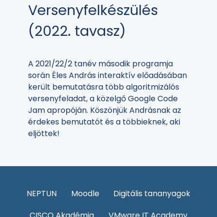
Versenyfelkészülés
(2022. tavasz)
A 2021/22/2 tanév második programja
során Éles András interaktív előadásában
került bemutatásra több algoritmizálós
versenyfeladat, a közelgő Google Code
Jam apropóján. Köszönjük Andrásnak az
érdekes bemutatót és a többieknek, aki
eljöttek!
NEPTUN
Moodle
Digitális tananyagok
CISCO Akadémia
VMware IT Academy