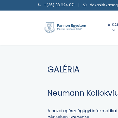
+(36) 88 624 021 |
dekanititkarsa
A KA
GALÉRIA
Neumann Kollokviu
A hazai egészségügyi informatika
pénteken, Szegedre.