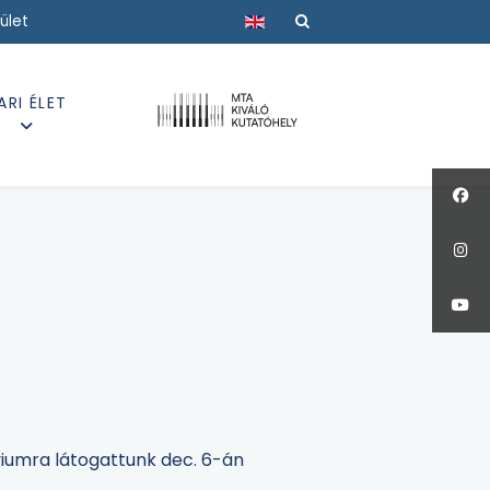
Válasszon nyelvet
ület
ARI ÉLET
iumra látogattunk dec. 6-án