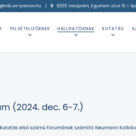
g@mik.uni-pannon.hu |
8200 Veszprém, Egyetem utca 10. I. ép
R
FELVÉTELIZŐKNEK
HALLGATÓKNAK
KUTATÁS
K
m (2024. dec. 6-7.)
i kutatás első számú fórumának számító Neumann Kollokv