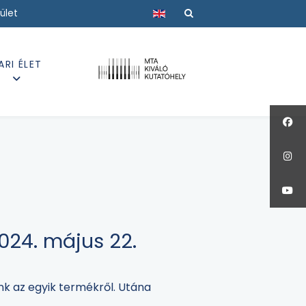
Válasszon nyelvet
ület
ARI ÉLET
024. május 22.
unk az egyik termékről. Utána