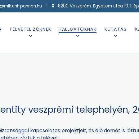
g@mik.uni-pannon.hu |
8200 Veszprém, Egyetem utca 10. I. ép
R
FELVÉTELIZŐKNEK
HALLGATÓKNAK
KUTATÁS
K
entity veszprémi telephelyén, 2
iztonsággal kapcsolatos projektjeit, és élő demót is látt
retében zártuk a félévet.