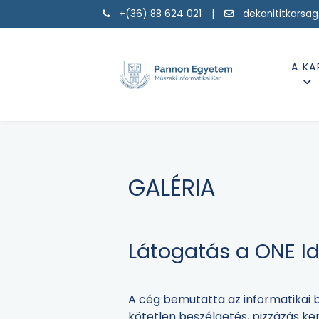
+(36) 88 624 021 |
dekanititkarsa
A KA
GALÉRIA
Látogatás a ONE Id
A cég bemutatta az informatikai b
kötetlen beszélgetés, pizzázás ke