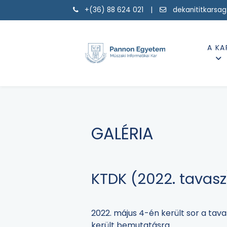
+(36) 88 624 021 |
dekanititkarsa
A KA
GALÉRIA
KTDK (2022. tavasz
2022. május 4-én került sor a tav
került bemutatásra.