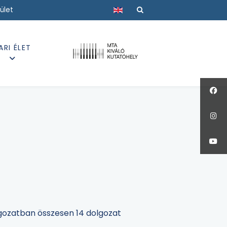
Válasszon nyelvet
ület
ARI ÉLET
agozatban összesen 14 dolgozat