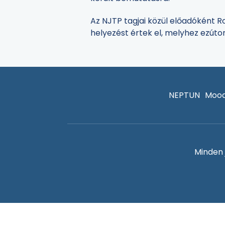
Az NJTP tagjai közül előadóként R
helyezést értek el, melyhez ezúto
NEPTUN
Mood
Minden 