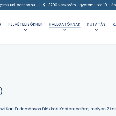
g@mik.uni-pannon.hu |
8200 Veszprém, Egyetem utca 10. I. ép
R
FELVÉTELIZŐKNEK
HALLGATÓKNAK
KUTATÁS
K
)
aszi Kari Tudományos Diákköri Konferenciára, melyen 2 t