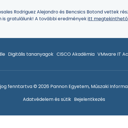
osales Rodriguez Alejandro és Bencsics Botond vettek rész
n is gratulálunk! A további eredmények
itt megtekinthet
le
Digitális tananyagok
CISCO Akadémia
VMware IT A
jog fenntartva © 2026 Pannon Egyetem, Műszaki Informat
Adatvédelem és sütik
Bejelentkezés