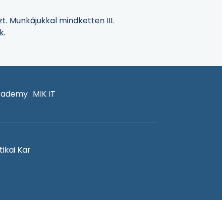
t. Munkájukkal mindketten III.
ők
.
cademy
MIK IT
ikai Kar