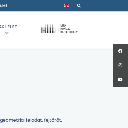
Válasszon nyelvet
ület
ARI ÉLET
eometriai feladat, fejtőrőt,