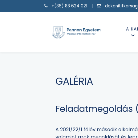
+(36) 88 624 021 |
dekanititkarsa
A KA
GALÉRIA
Feladatmegoldás (
A 2021/22/1 félév második alkalmá
valamint azok megoldását és lep