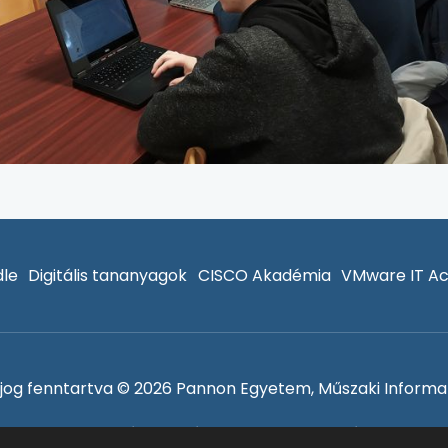
le
Digitális tananyagok
CISCO Akadémia
VMware IT A
jog fenntartva © 2026 Pannon Egyetem, Műszaki Informat
Adatvédelem és sütik
Bejelentkezés