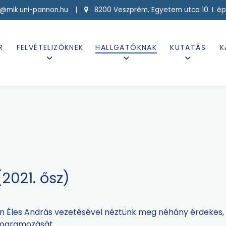
g@mik.uni-pannon.hu |
8200 Veszprém, Egyetem utca 10. I. ép
R
FELVÉTELIZŐKNEK
HALLGATÓKNAK
KUTATÁS
K
2021. ősz)
n Éles András vezetésével néztünk meg néhány érdekes, g
rogramozását.