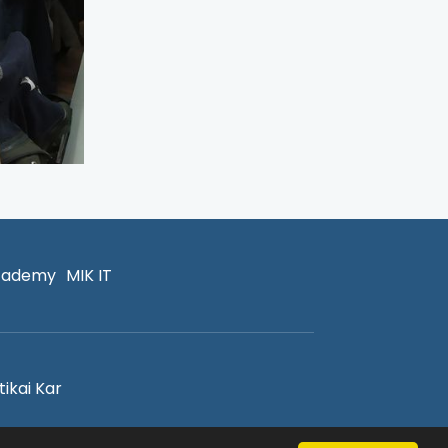
cademy
MIK IT
ikai Kar