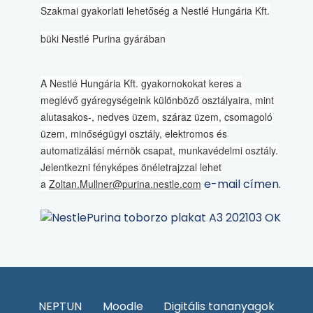
Szakmai gyakorlati lehetőség a Nestlé Hungária Kft.
büki Nestlé Purina gyárában
A Nestlé Hungária Kft. gyakornokokat keres a
meglévő gyáregységeink különböző osztályaira, mint
alutasakos-, nedves üzem, száraz üzem, csomagoló
üzem, minőségügyi osztály, elektromos és
automatizálási mérnök csapat, munkavédelmi osztály.
Jelentkezni fényképes önéletrajzzal lehet
e-mail címen.
a
Zoltan.Mullner@purina.nestle.com
NEPTUN
Moodle
Digitális tananyagok