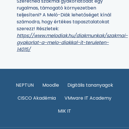
Szeretnéd szakmai gyakorlatodat egy
rugalmas, támogató környezetben
teljesíteni? A Meló-Diák lehetőséget kínál
számodra, hogy értékes tapasztalatokat
szerezz! Részletek:
https://www.melodiak.hu/diakmunkak/szakmai-
gyakorlat-a-melo-diakkal-it-teruleten-
14015/
NEPTUN
Moodle
Digitális tananyagok
CISCO Akadémia
VMware IT Academy
MIK IT