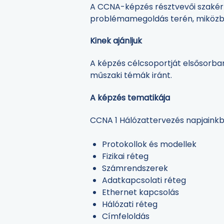
A CCNA-képzés résztvevői szakérte
problémamegoldás terén, miközben
Kinek ajánljuk
A képzés célcsoportját elsősorban
műszaki témák iránt.
A képzés tematikája
CCNA 1 Hálózattervezés napjaink
Protokollok és modellek
Fizikai réteg
Számrendszerek
Adatkapcsolati réteg
Ethernet kapcsolás
Hálózati réteg
Címfeloldás