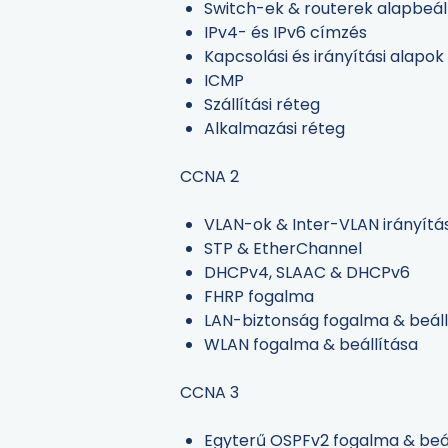
Switch-ek & routerek alapbeá
IPv4- és IPv6 címzés
Kapcsolási és irányítási alapok
ICMP
Szállítási réteg
Alkalmazási réteg
CCNA 2
VLAN-ok & Inter-VLAN irányítá
STP & EtherChannel
DHCPv4, SLAAC & DHCPv6
FHRP fogalma
LAN-biztonság fogalma & beáll
WLAN fogalma & beállítása
CCNA 3
Egyterű OSPFv2 fogalma & beál