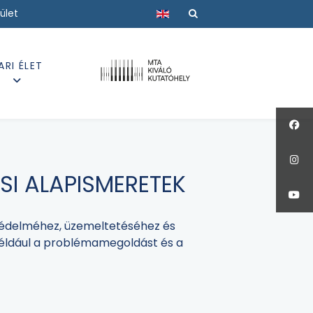
Válasszon nyelvet
ület
ARI ÉLET
SI ALAPISMERETEK
védelméhez, üzemeltetéséhez és
 például a problémamegoldást és a