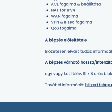
ACL fogalma & beállítása
NAT for IPv4
WAN fogalma
VPN & IPsec fogalma
QoS fogalma
A képzés előfeltétele
Előzetesen elvárt tudás: informati
A képzés várható hossza/intenzit
egy vagy két félév, 15 x 8 órás bl
További információ:
https://shop