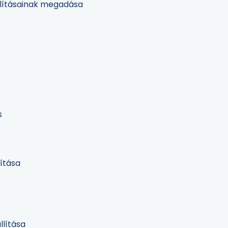
llításainak megadása
s
ítása
lítása