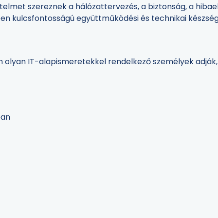
lmet szereznek a hálózattervezés, a biztonság, a hibael
 kulcsfontosságú együttműködési és technikai készsége
 olyan IT-alapismeretekkel rendelkező személyek adják, 
ban