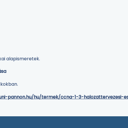
kai alapismeretek.
ása
okkokban.
.uni-pannon.hu/hu/termek/ccna-1-3-halozattervezesi-e