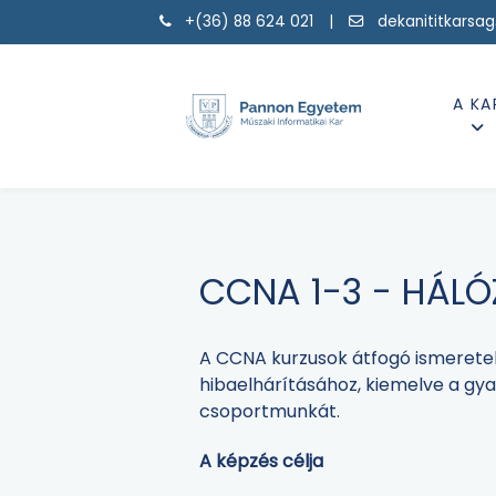
+(36) 88 624 021 |
dekanititkarsa
A KA
CCNA 1-3 - HÁLÓ
A CCNA kurzusok átfogó ismerete
hibaelhárításához, kiemelve a gya
csoportmunkát.
A képzés célja