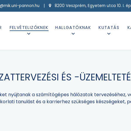
g@mik.uni-pannon.hu |
8200 Veszprém, Egyetem utca 10. I. ép
R
FELVÉTELIZŐKNEK
HALLGATÓKNAK
KUTATÁS
K
ZATTERVEZÉSI ÉS -ÜZEMELTETÉ
ket nyújtanak a számítógépes hálózatok tervezéséhez, 
korlati tanulást és a karrierhez szükséges készségeket,