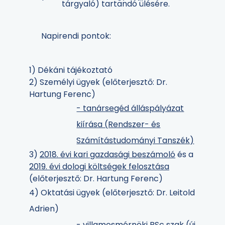
tárgyaló) tartandó ülésére.
Napirendi pontok:
1) Dékáni tájékoztató
2) Személyi ügyek (előterjesztő: Dr.
Hartung Ferenc)
- tanársegéd álláspályázat
kiírása (Rendszer- és
Számítástudományi Tanszék)
3)
2018. évi kari gazdasági beszámoló
és a
2019. évi dologi költségek felosztása
(előterjesztő: Dr. Hartung Ferenc)
4) Oktatási ügyek (előterjesztő: Dr. Leitold
Adrien)
- villamosmérnöki BSc szak (új