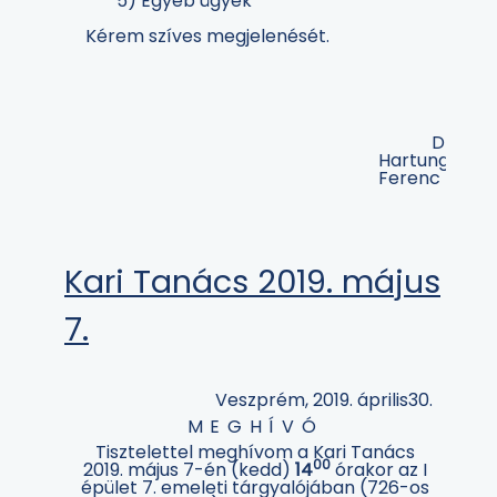
5) Egyéb ügyek
Kérem szíves megjelenését.
Dr.
Hartung
Ferenc
Kari Tanács 2019. május
7.
Veszprém, 2019. április30.
MEGHÍVÓ
Tisztelettel meghívom a Kari Tanács
00
2019. május 7-én (kedd)
14
órakor az I
épület 7. emeleti tárgyalójában (726-os