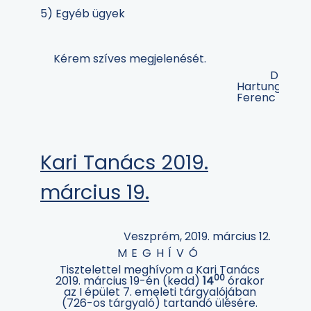
5) Egyéb ügyek
Kérem szíves megjelenését.
Dr.
Hartung
Ferenc
Kari Tanács 2019.
március 19.
Veszprém, 2019. március 12.
MEGHÍVÓ
Tisztelettel meghívom a Kari Tanács
00
2019. március 19-én (kedd)
14
órakor
az I épület 7. emeleti tárgyalójában
(726-os tárgyaló) tartandó ülésére.