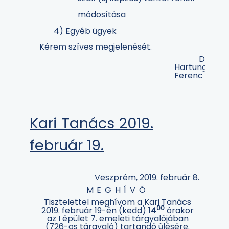
módosítása
4) Egyéb ügyek
Kérem szíves megjelenését.
Dr.
Hartung
Ferenc
Kari Tanács 2019.
február 19.
Veszprém, 2019. február 8.
MEGHÍVÓ
Tisztelettel meghívom a Kari Tanács
00
2019. február 19-én (kedd)
14
órakor
az I épület 7. emeleti tárgyalójában
(726-os tárgyaló) tartandó ülésére.