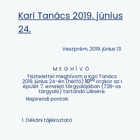
Kari Tanács 2019. június
24.
Veszprém, 2019. június 13.
MEGHÍVÓ
Tisztelettel meghívom a Kari Tanács
00
2019. június 24-én (hétfő)
10
órakor az I
épület 7. emeleti tárgyalójában (726-os
tárgyaló) tartandó ülésére.
Napirendi pontok:
Dékáni tájékoztató