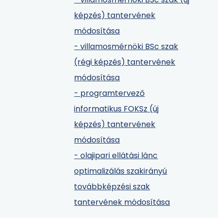
képzés) tantervének
módosítása
- villamosmérnöki BSc szak
(régi képzés) tantervének
módosítása
- programtervező
informatikus FOKSz (új
képzés) tantervének
módosítása
- olajipari ellátási lánc
optimalizálás szakirányú
továbbképzési szak
tantervének módosítása