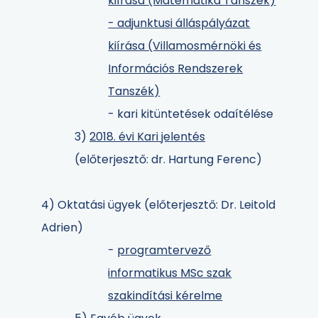
kiírása (Matematika Tanszék)
- adjunktusi álláspályázat
kiírása (Villamosmérnöki és
Információs Rendszerek
Tanszék)
- kari kitüntetések odaítélése
3)
2018. évi Kari jelentés
(előterjesztő: dr. Hartung Ferenc)
4) Oktatási ügyek (előterjesztő: Dr. Leitold
Adrien)
-
programtervező
informatikus MSc szak
szakindítási kérelme