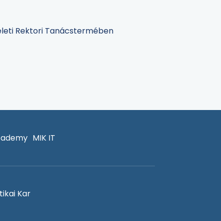
meleti Rektori Tanácstermében
cademy
MIK IT
ikai Kar