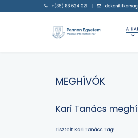
+(36) 88 624 021 |
dekanititkarsa
A KA
MEGHÍVÓK
Kari Tanács meghív
Tisztelt Kari Tanács Tag!