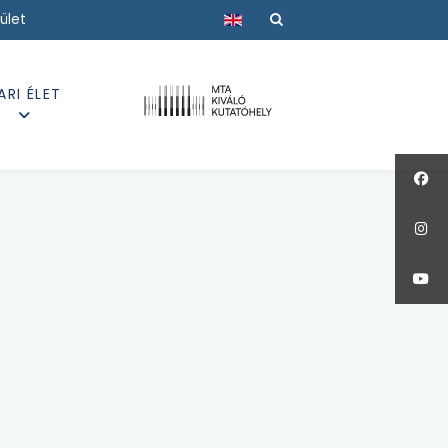
Válasszon nyelvet
ület
ARI ÉLET