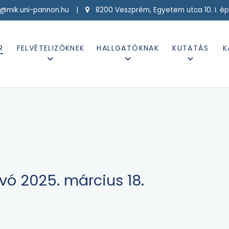
g@mik.uni-pannon.hu |
8200 Veszprém, Egyetem utca 10. I. ép
R
FELVÉTELIZŐKNEK
HALLGATÓKNAK
KUTATÁS
K
ó 2025. március 18.