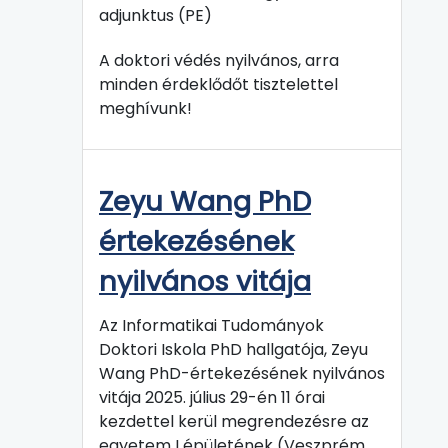
adjunktus (PE)
A doktori védés nyilvános, arra
minden érdeklődőt tisztelettel
meghívunk!
Zeyu Wang PhD
értekezésének
nyilvános vitája
Az Informatikai Tudományok
Doktori Iskola PhD hallgatója, Zeyu
Wang PhD-értekezésének nyilvános
vitája 2025. július 29-én 11 órai
kezdettel kerül megrendezésre az
egyetem I épületének (Veszprém,