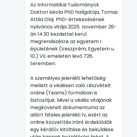
Az Informatikai Tudományok
Doktori Iskola PhD hallgatója, Tomas
Attila Olaj PhD-értekezésének
nyilvános vitája 2025. november 26-
án 14:30 kezdettel kerül
megrendezésre az egyetem I
épületének (Veszprém, Egyetem u.
10.) VII. emeletén levő 726.
teremben.
A személyes jelenléti lehetőség
mellett a védésen való részvételt
online (Teams) formában is
biztosítjuk. Mivel a védés vitájának
megkövetelt dokumentuma az
aláírt hiteles jelenléti ív, ezért az
online közvetítés iránt érdeklődők
egy kérdőív kitöltése és beküldése
után kapnak hozzáférési linket. A