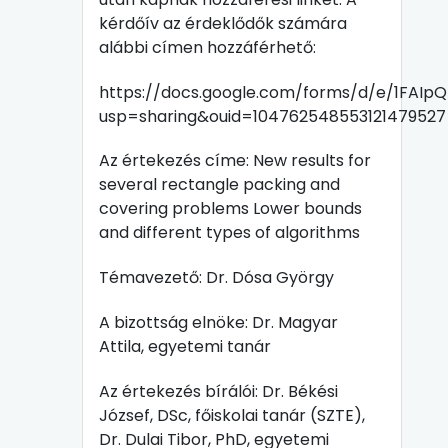
kérdőív az érdeklődők számára
alábbi címen hozzáférhető:
https://docs.google.com/forms/d/e/1FA
usp=sharing&ouid=104762548553121479527
Az értekezés címe: New results for
several rectangle packing and
covering problems Lower bounds
and different types of algorithms
Témavezető: Dr. Dósa György
A bizottság elnöke: Dr. Magyar
Attila, egyetemi tanár
Az értekezés bírálói: Dr. Békési
József, DSc, főiskolai tanár (SZTE),
Dr. Dulai Tibor, PhD, egyetemi