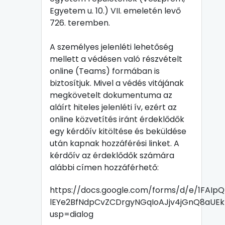
Egyetem u. 10.) VII. emeletén levő
726. teremben.
A személyes jelenléti lehetőség
mellett a védésen való részvételt
online (Teams) formában is
biztosítjuk. Mivel a védés vitájának
megkövetelt dokumentuma az
aláírt hiteles jelenléti ív, ezért az
online közvetítés iránt érdeklődők
egy kérdőív kitöltése és beküldése
után kapnak hozzáférési linket. A
kérdőív az érdeklődők számára
alábbi címen hozzáférhető:
https://docs.google.com/forms/d/e/1FAIpQ
lEYe2BfNdpCvZCDrgyNGqIoAJjv4jGnQ8aUEk
usp=dialog