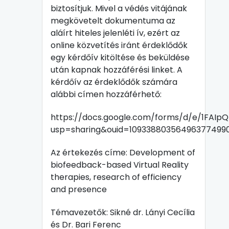
biztosítjuk. Mivel a védés vitájának
megkövetelt dokumentuma az
aláírt hiteles jelenléti ív, ezért az
online közvetítés iránt érdeklődők
egy kérdőív kitöltése és beküldése
után kapnak hozzáférési linket. A
kérdőív az érdeklődők számára
alábbi címen hozzáférhető:
https://docs.google.com/forms/d/e/1FA
usp=sharing&ouid=10933880356496377499
Az értekezés címe: Development of
biofeedback-based Virtual Reality
therapies, research of efficiency
and presence
Témavezetők: Sikné dr. Lányi Cecília
és Dr. Bari Ferenc